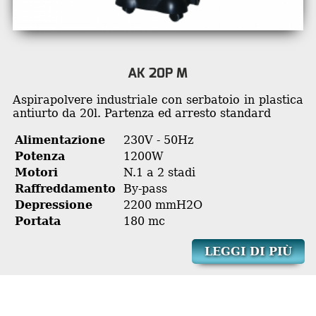
AK 20P M
Aspirapolvere industriale con serbatoio in plastica
antiurto da 20l. Partenza ed arresto standard
Alimentazione
230V - 50Hz
Potenza
1200W
Motori
N.1 a 2 stadi
Raffreddamento
By-pass
Depressione
2200 mmH2O
Portata
180 mc
LEGGI DI PIÙ