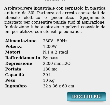
Aspirapolvere industriale con serbatoio in plastica
antiurto da 30l. Partenza ed arresto comandati da
utensile elettrico o pneumatico. Spegnimento
ritardato per consentire pulizia tubi di aspirazione.
In dotazione tubo aspirazione polveri coassiale da
5m per utilizzo con utensili pneumatici.
Alimentazione
230V - 50Hz
Potenza
1200W
Motori
N.1 a 2 stadi
Raffreddamento
By-pass
Depressione
2200 mmH2O
Portata
180 mc
Capacità
30 l
Peso
10 Kg
Ingombro
32 x 36 x 60 cm
LEGGI DI PIÙ