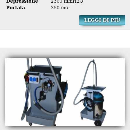
Depressione
2300 mmH2O
Portata
350 mc
LEGGI DI PIÙ