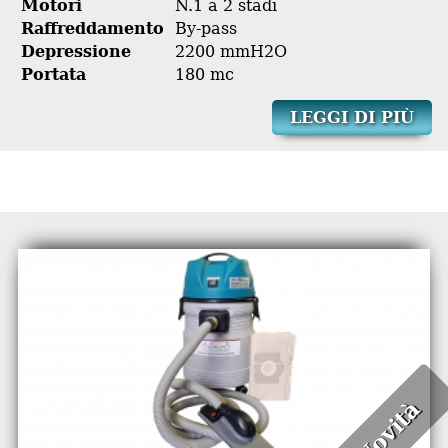
Motori
N.1 a 2 stadi
Raffreddamento
By-pass
Depressione
2200 mmH2O
Portata
180 mc
LEGGI DI PIÙ
Novità